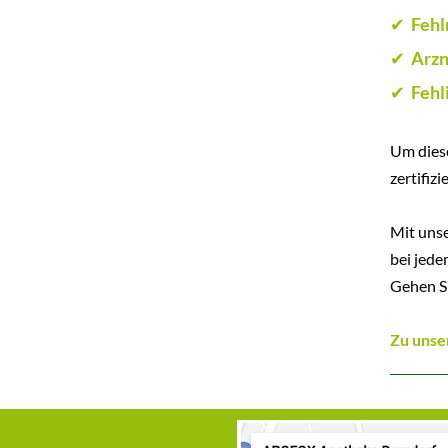
Fehl
✔
Arzn
✔
Fehl
✔
Um diese
zertifiz
Mit unse
bei jede
Gehen Si
Zu unse