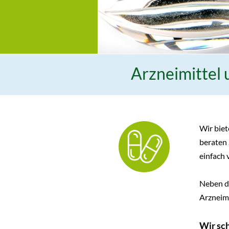
Arzneimittel
Wir biet
beraten 
einfach 
Neben de
Arzneimi
Wir sch